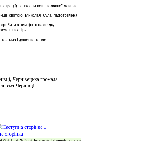
істрації) запалали вогні головної ялинки.
енції святого Миколая була підготовлена
 зробити з ним фото на згадку.
ємо в них віру.
ток, мир і душевне тепло!
t © 2013-2026 Yuri Cheremenko | chernivtsi-vin.com