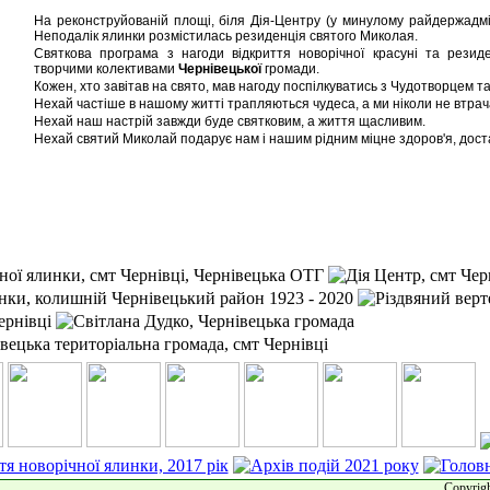
На реконструйованій площі, біля Дія-Центру (у минулому райдержадмін
Неподалік ялинки розмістилась резиденція святого Миколая.
Святкова програма з нагоди відкриття новорічної красуні та резид
творчими колективами
Чернівецької
громади.
Кожен, хто завітав на свято, мав нагоду поспілкуватись з Чудотворцем та
Нехай частіше в нашому житті трапляються чудеса, а ми ніколи не втрача
Нехай наш настрій завжди буде святковим, а життя щасливим.
Нехай святий Миколай подарує нам і нашим рідним міцне здоров'я, доста
Copyrigh