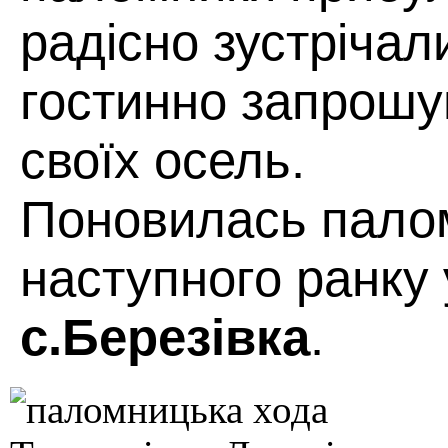
радісно зустрічал
гостинно запрошу
своїх осель.
Поновилась пало
наступного ранку
с.Березівка
.