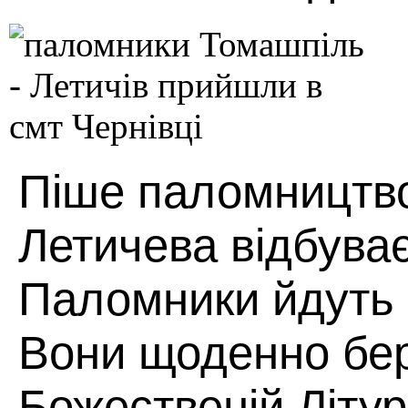
Піше паломництв
Летичева відбува
Паломники йдуть п
Вони щоденно бер
Божественій Літург