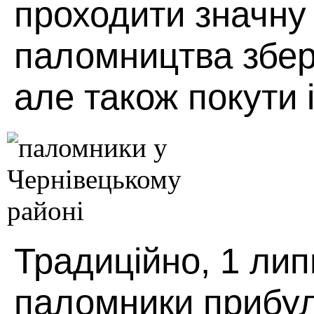
проходити значну 
паломництва збері
але також покути і
Традиційно, 1 лип
паломники прибу