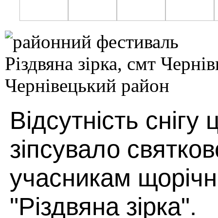
Відсутність снігу 
зіпсувало святко
учасникам щоріч
"Різдвяна зірка".