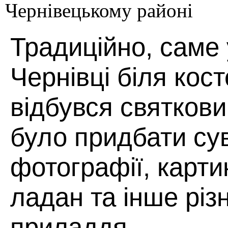
Традиційно, саме 
Чернівці біля кос
відбувся святков
було придбати су
фотографії, картин
ладан та інше різ
приладдя.